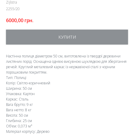
Zijlstra
2255/20
6000,00
грн.
КУПИТИ
Настінна полиця діаметром 50 см, виготовлена із твердої деревини
листяних порід. Оснащена однією висувною шухлядкою для зберігання
речей. Круглий металевий каркас із нержавіючої сталі з чорним
порошковим покриттям.
Тип: Полиці
Колір: Світло-коричневий
Ширина: 50 см
Упаковка: Картон
Каркас: Сталь
Вага брутто: 9 кг
Вага нетто: 8 кг
Висота: 50 см
Глибина: 25 см
Об'єм: 0,073 м³
Матеріал корпусу: Дерево