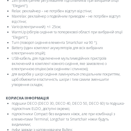
Zen (електричне регулювання підголівників при вибраній опції
"Elegant");
Relax: реклайнер – не потрібен відступ від стіни;
Maxrelax: реклайнер з подвійним приводом – не потрібен відступ
від стіни;
Vario (електричний): +/- 25см;
WarmUp (обігрів сидіння та поперекової області при вибраній опції
"Elegant");
Turn (поворот сидіння елемента Smartchair на 90 °);
Battery (один комплект акумуляторів для всіх вибраних
електричних опцій);
USB-кабель для підключення мультимедійних пристроїв
включений в комплект кожного сидіння, яке замовлено з
електричною опцією (між сидінням і спинкою);
для виробів у шкірі сидіння ламінуються спеціальним покриттям,
щоб обмежити еластичність шкіри і тим самим зменшити
утворення складок;
КОРИСНА ІНФОРМАЦІЯ
подушки DECO (DECO 30, DECO 40, DECO 50, DECO 60) та подушка-
підлокітник ELDO, доступні окремо;
підлокітники Compact без видимих ​​ніжок, але при комбінації з
елементами Terminal, Longchair та Smartchair ніжки будуть
видимими;
пуфи завжди з наповнювачем Bultex;