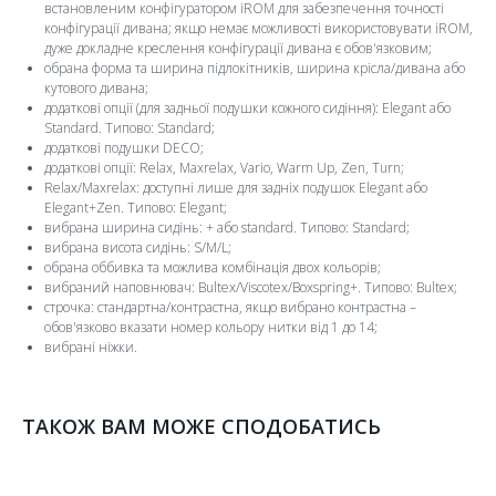
встановленим конфігуратором iROM для забезпечення точності
конфігурації дивана; якщо немає можливості використовувати iROM,
дуже докладне креслення конфігурації дивана є обов'язковим;
обрана форма та ширина підлокітників, ширина крісла/дивана або
кутового дивана;
додаткові опції (для задньої подушки кожного сидіння): Elegant або
Standard. Типово: Standard;
додаткові подушки DECO;
додаткові опції: Relax, Maxrelax, Vario, Warm Up, Zen, Turn;
Relax/Maxrelax: доступні лише для задніх подушок Elegant або
Elegant+Zen. Типово: Elegant;
вибрана ширина сидінь: + або standard. Типово: Standard;
вибрана висота сидінь: S/M/L;
обрана оббивка та можлива комбінація двох кольорів;
вибраний наповнювач: Bultex/Viscotex/Boxspring+. Типово: Bultex;
строчка: стандартна/контрастна, якщо вибрано контрастна –
обов'язково вказати номер кольору нитки від 1 до 14;
вибрані ніжки.
ТАКОЖ ВАМ МОЖЕ СПОДОБАТИСЬ