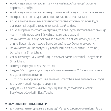
комбінація двох кольорів: тканина найвищої категорії формує
вартість виробу;
комбінація двох кольорів: недоступна комбінація шкіри та тканини;
контрастна строчка доступна тільки для певних тканин;
якщо в замовленні не вказано контрастна строчка, то вона буде
стандартної версії в тому ж кольорі, що й шкіра;
якщо вибрано контрастна строчка, то вона буде застосована тільки до
частини під номером 1 (дивіться малюнок-схему);
Relax/Maxrelax: якщо реклайнер вибрано для одного сидіння, то
опцію Elegant (з функцією Zen/або без) також бажано вибрати;
Relax/Maxrelax: недоступні у комбінації з елементами Terminal,
Longchair та Smartchair;
Vario: недоступна у комбінації з елементами Terminal, Longchair та
Smartchair;
Battery недоступна для WarmUp;
Elegant/Zen: одна з цих опцій обрана елементу "C" - автоматично
для двох підголовників;
Turn: при виборі цієї опції елемент Smartchair має додатковий поділ
для можливості повороту сидіння;
керування електричними функціями за допомогою кнопок
EasyMove або Aladin EasyTouch.
У ЗАМОВЛЕННІ ВКАЗУВАТИ
для замовлення диванів з колекції Versato бажано наявність iPad з