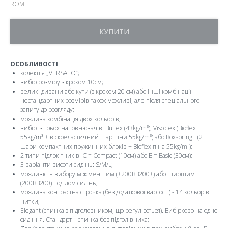
ROM
КУПИТИ
ОСОБЛИВОСТІ
колекція „VERSATO”;
вибір розміру з кроком 10см;
великі дивани або кути (з кроком 20 см) або інші комбінації
нестандартних розмірів також можливі, але після спеціального
запиту до розгляду;
можлива комбінація двох кольорів;
вибір із трьох наповнювачів: Bultex (43kg/m³), Viscotex (Bioflex
55kg/m³ + віскоеластичний шар піни 55kg/m³) або Boxspring+ (2
шари компактних пружинних блоків + Bioflex піна 55kg/m³);
2 типи підлокітників: C = Compact (10см) або B = Basic (30см);
3 варіанти висоти сидінь: S/M/L;
можливість вибору між меншим (+200BB200+) або ширшим
(200BB200) поділом сидінь;
можлива контрастна строчка (без додаткової вартості) - 14 кольорів
нитки;
Elegant (спинка з підголовником, що регулюється). Вибірково на одне
сидіння. Стандарт – спинка без підголівника;