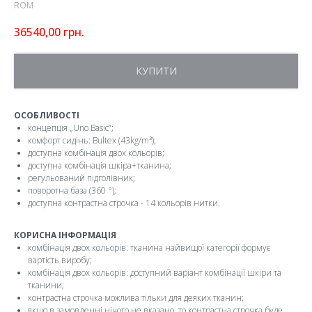
ROM
36540,00
грн.
КУПИТИ
ОСОБЛИВОСТІ
концепція „Uno Basic”;
комфорт сидінь: Bultex (43kg/m³);
доступна комбінація двох кольорів;
доступна комбінація шкіра+тканина;
регульований підголівник;
поворотна база (360 °);
доступна контрастна строчка - 14 кольорів нитки.
КОРИСНА ІНФОРМАЦІЯ
комбінація двох кольорів: тканина найвищої категорії формує
вартість виробу;
комбінація двох кольорів: доступний варіант комбінації шкіри та
тканини;
контрастна строчка можлива тільки для деяких тканин;
якщо в замовленні нічого не вказано, то контрастна строчка буде