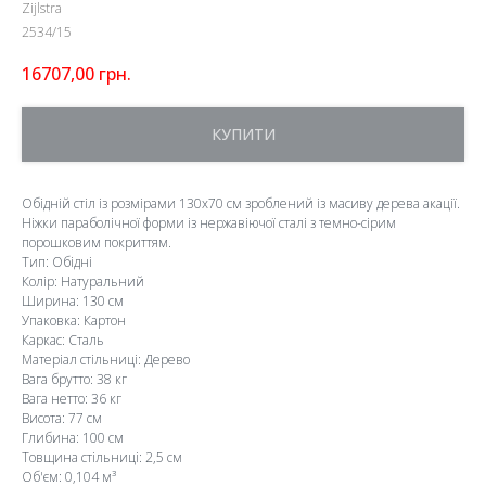
Zijlstra
2534/15
16707,00
грн.
КУПИТИ
Обідній стіл із розмірами 130х70 см зроблений із масиву дерева акації.
Ніжки параболічної форми із нержавіючої сталі з темно-сірим
порошковим покриттям.
Тип: Обідні
Колір: Натуральний
Ширина: 130 см
Упаковка: Картон
Каркас: Сталь
Матеріал стільниці: Дерево
Вага брутто: 38 кг
Вага нетто: 36 кг
Висота: 77 см
Глибина: 100 см
Товщина стільниці: 2,5 см
Об'єм: 0,104 м³