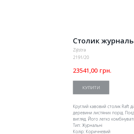
Столик журналь
Zijlstra
2191/20
грн.
23541,00
КУПИТИ
Круглий кавовий столик Raft д
деревини листяних порід. Поє
вигляд. Його легко комбінуват
Тип: Журнальні
Колір: Коричневий