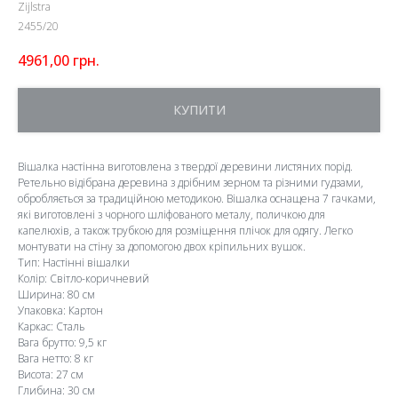
Zijlstra
2455/20
4961,00
грн.
КУПИТИ
Вішалка настінна виготовлена з твердої деревини листяних порід.
Ретельно відібрана деревина з дрібним зерном та різними гудзами,
обробляється за традиційною методикою. Вішалка оснащена 7 гачками,
які виготовлені з чорного шліфованого металу, поличкою для
капелюхів, а також трубкою для розміщення плічок для одягу. Легко
монтувати на стіну за допомогою двох кріпильних вушок.
Тип: Настінні вішалки
Колір: Світло-коричневий
Ширина: 80 см
Упаковка: Картон
Каркас: Сталь
Вага брутто: 9,5 кг
Вага нетто: 8 кг
Висота: 27 см
Глибина: 30 см