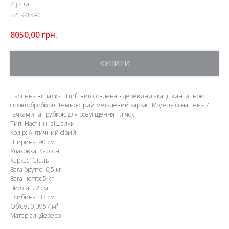
Zijlstra
2219/15AG
8050,00
грн.
КУПИТИ
Настінна вішалка "Turf" виготовлена з деревини акації з античною
сірою обробкою. Темно-сірий металевий каркас. Модель оснащена 7
гачками та трубкою для розміщення плічок.
Тип: Настінні вішалки
Колір: Античний сірий
Ширина: 90 см
Упаковка: Картон
Каркас: Сталь
Вага брутто: 6,5 кг
Вага нетто: 5 кг
Висота: 22 см
Глибина: 33 см
Об'єм: 0,0957 м³
Матеріал: Дерево