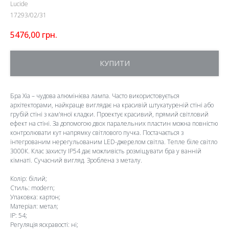
Lucide
17293/02/31
5476,00
грн.
КУПИТИ
Бра Xia – чудова алюмінієва лампа. Часто використовується
архітекторами, найкраще виглядає на красивій штукатуреній стіні або
грубій стіні з кам'яної кладки. Проектує красивий, прямий світловий
ефект на стіні. За допомогою двох паралельних пластин можна повністю
контролювати кут напрямку світлового пучка. Постачається з
інтегрованим нерегульованим LED-джерелом світла. Тепле біле світло
3000К. Клас захисту IP54 дає можливість розміщувати бра у ванній
кімнаті. Сучасний вигляд. Зроблена з металу.
Колір: білий;
Стиль: modern;
Упаковка: картон;
Матеріал: метал;
IP: 54;
Регуляція яскравості: ні;