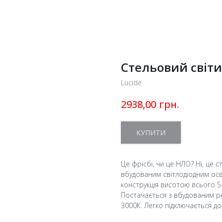
Стельовий світ
Lucide
грн.
2938,00
КУПИТИ
Це фрісбі, чи це НЛО? Ні, це с
вбудованим світлодіодним осв
конструкція висотою всього 5 
Постачається з вбудованим ре
3000К. Легко підключається до