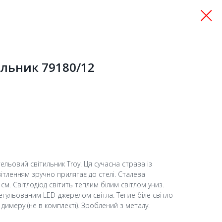
ильник 79180/12
тельовий світильник Troy. Ця сучасна страва із
ітленням зручно прилягає до стелі. Сталева
см. Світлодіод світить теплим білим світлом униз.
гульованим LED-джерелом світла. Тепле біле світло
 димеру (не в комплекті). Зроблений з металу.