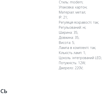
Стиль: modern;
Упаковка: картон;
Матеріал: метал;
IP: 21;
Регуляція яскравості: так;
Регульований: ні;
Ширина: 35;
Довжина: 35;
Висота: 5;
Лампа в комплекті: так;
Кількість ламп: 1;
Цоколь: інтегрований LED;
Потужність: 12W;
Джерело: 220V;
ИСЬ