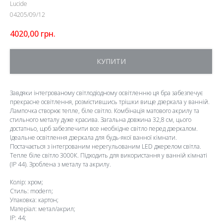
Lucide
04205/09/12
4020,00
грн.
КУПИТИ
Завдяки інтегрованому світлодіодному освітленню ця бра забезпечує
прекрасне освітлення, розмістившись трішки вище дзеркала у ванній.
Лампочка створює тепле, біле світло. Комбінація матового акрилу та
стильного металу дуже красива. Загальна довжина 32,8 см, цього
достатньо, щоб забезпечити все необхідне світло перед дзеркалом.
Ідеальне освітлення дзеркала для будь-якої ванної кімнати.
Постачається з інтегрованим нерегульованим LED джерелом світла.
Тепле біле світло 3000К. Підходить для використання у ванній кімнаті
(IP 44). Зроблена з металу та акрилу.
Колір: хром;
Стиль: modern;
Упаковка: картон;
Матеріал: метал/акрил;
IP: 44;