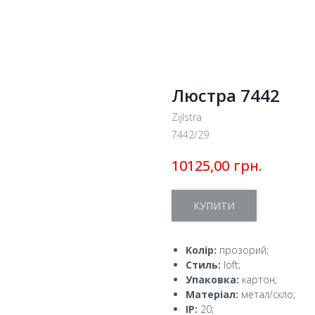
Люстра 7442
Zijlstra
7442/29
грн.
10125,00
КУПИТИ
Колір:
прозорий;
Стиль:
loft;
Упаковка:
картон;
Матеріал:
метал/скло;
IP:
20;