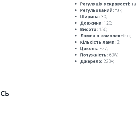
Регуляція яскравості:
та
Регульований:
так;
Ширина:
30;
Довжина:
120;
Висота:
150;
Лампа в комплекті:
ні;
Кількість ламп:
3;
Цоколь:
E27;
Потужність:
60W;
Джерело:
220V;
ИСЬ