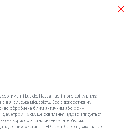
асортименті Lucide. Назва настінного світильника
хнення: сільська місцевість. Бра з декоративним
сиво оброблена білим античним або сірим
 діаметром 16 см. Це освітлення чудово вписується
льню чи коридор зі старовинним інтер'єром.
дить для використання LED ламп. Легко підключається