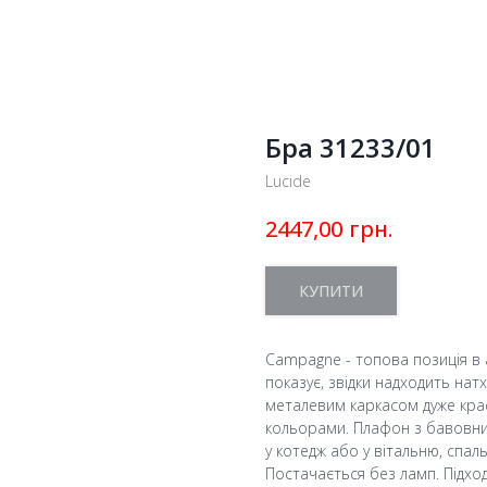
Бра 31233/01
Lucide
грн.
2447,00
КУПИТИ
Campagne - топова позиція в 
показує, звідки надходить нат
металевим каркасом дуже кра
кольорами. Плафон з бавовни,
у котедж або у вітальню, спа
Постачається без ламп. Підхо