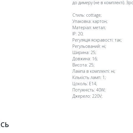
до димеру (не в комплекті). З
Стиль: cottage;
Упаковка: картон;
Матеріал: метал;
IP: 20;
Регуляція яскравості: так;
Регульований: ні;
Ширина: 25;
Довжина: 16;
Висота: 25;
Лампа в комплекті: ні;
Кількість ламп: 1;
Цоколь: E14;
Потужність: 40W;
Джерело: 220V;
ИСЬ