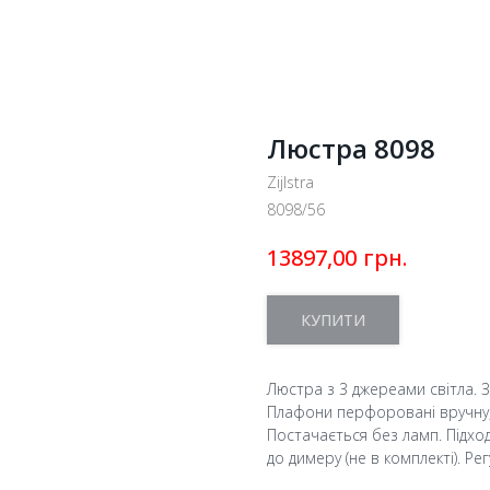
Люстра 8098
Zijlstra
8098/56
грн.
13897,00
КУПИТИ
Люстра з 3 джереами світла. 
Плафони перфоровані вручну,
Постачається без ламп. Підхо
до димеру (не в комплекті). Р