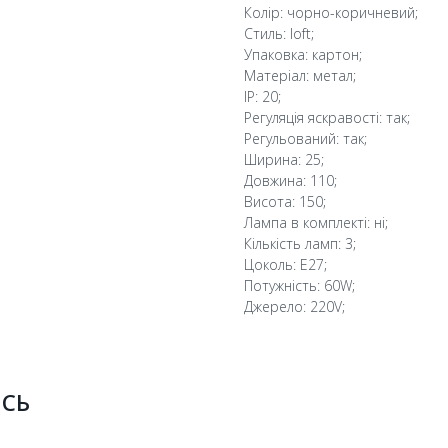
Колір: чорно-коричневий;
Стиль: loft;
Упаковка: картон;
Матеріал: метал;
IP: 20;
Регуляція яскравості: так;
Регульований: так;
Ширина: 25;
Довжина: 110;
Висота: 150;
Лампа в комплекті: ні;
Кількість ламп: 3;
Цоколь: E27;
Потужність: 60W;
Джерело: 220V;
ИСЬ