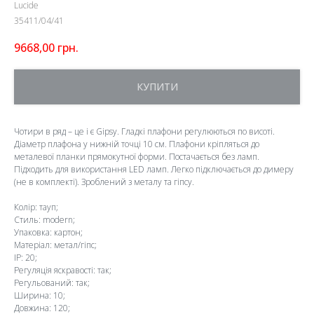
Lucide
35411/04/41
9668,00
грн.
КУПИТИ
Чотири в ряд – це і є Gipsy. Гладкі плафони регулюються по висоті.
Діаметр плафона у нижній точці 10 см. Плафони кріпляться до
металевої планки прямокутної форми. Постачається без ламп.
Підходить для використання LED ламп. Легко підключається до димеру
(не в комплекті). Зроблений з металу та гіпсу.
Колір: тауп;
Стиль: modern;
Упаковка: картон;
Матеріал: метал/гіпс;
IP: 20;
Регуляція яскравості: так;
Регульований: так;
Ширина: 10;
Довжина: 120;