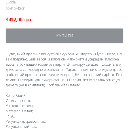
Lucide
05415/40/31
3412,00
грн.
КУПИТИ
Підвіс, який ідеально вписується в сучасний інтер'єр – Elynn – це те, що
вам потрібно. Біла версія із золотистим покриттям усередині плафона
змусить усіх ваших гостей завмерти. Ця конструкція дуже підходить для
димера та світлодіодного освітлення. Таким чином, ви отримуєте добре
освітлений простір і заощаджуєте енергію, безпрограшний варіант. Без
лампи. Підходить для використання LED ламп. Легко підключається до
димеру (не в комплекті). Зроблений з металу.
Колір: білий;
Стиль: modern;
Упаковка: картон;
Матеріал: метал;
IP: 20;
Регуляція яскравості: так;
Регульований: так;