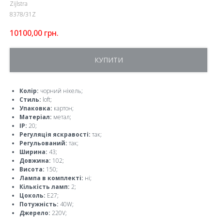
Zijlstra
8378/31Z
10100,00
грн.
КУПИТИ
Колір:
чорний нікель;
Стиль:
loft;
Упаковка:
картон;
Матеріал:
метал;
IP:
20;
Регуляція яскравості:
так;
Регульований:
так;
Ширина:
43;
Довжина:
102;
Висота:
150;
Лампа в комплекті:
ні;
Кількість ламп:
2;
Цоколь:
E27;
Потужність:
40W;
Джерело:
220V;