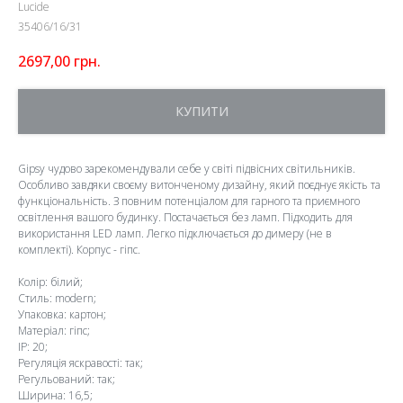
Lucide
35406/16/31
2697,00
грн.
КУПИТИ
Gipsy чудово зарекомендували себе у світі підвісних світильників.
Особливо завдяки своєму витонченому дизайну, який поєднує якість та
функціональність. З повним потенціалом для гарного та приємного
освітлення вашого будинку. Постачається без ламп. Підходить для
використання LED ламп. Легко підключається до димеру (не в
комплекті). Корпус - гіпс.
Колір: білий;
Стиль: modern;
Упаковка: картон;
Матеріал: гіпс;
IP: 20;
Регуляція яскравості: так;
Регульований: так;
Ширина: 16,5;