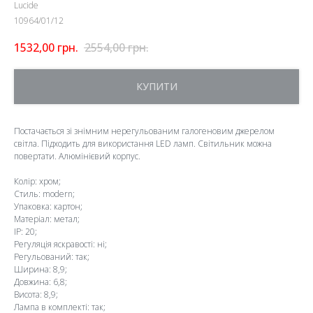
Lucide
10964/01/12
1532,00
грн.
2554,00
грн.
КУПИТИ
Постачається зі знімним нерегульованим галогеновим джерелом
світла. Підходить для використання LED ламп. Світильник можна
повертати. Алюмінієвий корпус.
Колір: хром;
Стиль: modern;
Упаковка: картон;
Матеріал: метал;
IP: 20;
Регуляція яскравості: ні;
Регульований: так;
Ширина: 8,9;
Довжина: 6,8;
Висота: 8,9;
Лампа в комплекті: так;