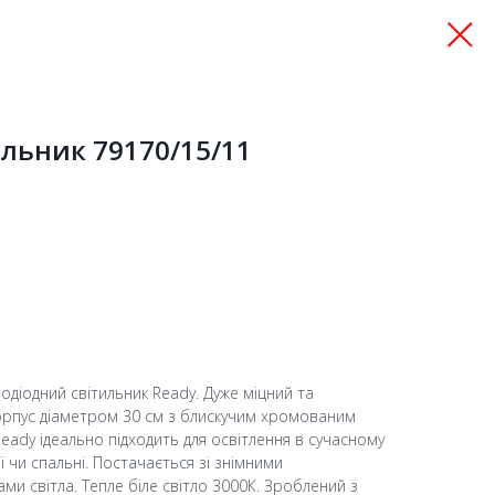
льник 79170/15/11
лодіодний світильник Ready. Дуже міцний та
орпус діаметром 30 см з блискучим хромованим
eady ідеально підходить для освітлення в сучасному
ої чи спальні. Постачається зі знімними
и світла. Тепле біле світло 3000К. Зроблений з