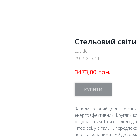
Стельовий світи
Lucide
79170/15/11
грн.
3473,00
КУПИТИ
Завжди готовий до дії. Це світ
енергоефективний. Круглий к
оздобленням. Цей світлодіод R
інтер'єрі, у вітальні, передпок
нерегульованими LED-джерелам