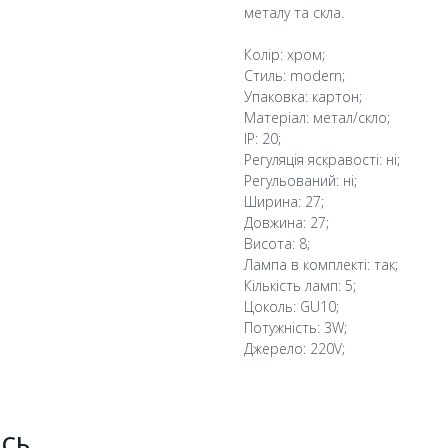
металу та скла.
Колір: хром;
Стиль: modern;
Упаковка: картон;
Матеріал: метал/скло;
IP: 20;
Регуляція яскравості: ні;
Регульований: ні;
Ширина: 27;
Довжина: 27;
Висота: 8;
Лампа в комплекті: так;
Кількість ламп: 5;
Цоколь: GU10;
Потужність: 3W;
Джерело: 220V;
ИСЬ