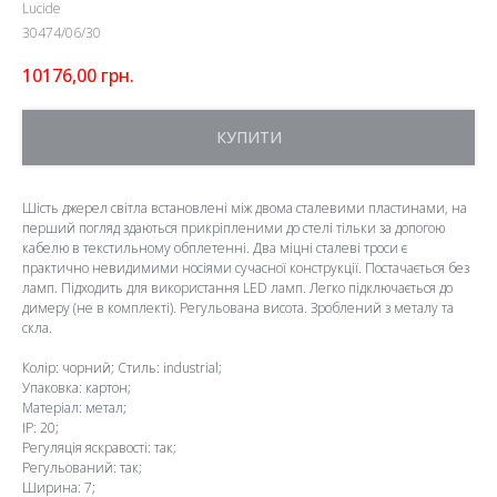
Lucide
30474/06/30
10176,00
грн.
КУПИТИ
Шість джерел світла встановлені між двома сталевими пластинами, на
перший погляд здаються прикріпленими до стелі тільки за допогою
кабелю в текстильному обплетенні. Два міцні сталеві троси є
практично невидимими носіями сучасної конструкції. Постачається без
ламп. Підходить для використання LED ламп. Легко підключається до
димеру (не в комплекті). Регульована висота. Зроблений з металу та
скла.
Колір: чорний; Стиль: industrial;
Упаковка: картон;
Матеріал: метал;
IP: 20;
Регуляція яскравості: так;
Регульований: так;
Ширина: 7;