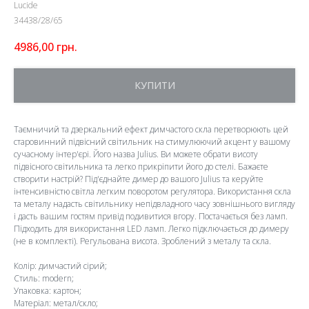
Lucide
34438/28/65
4986,00
грн.
КУПИТИ
Таємничий та дзеркальний ефект димчастого скла перетворюють цей
старовинний підвісний світильник на стимулюючий акцент у вашому
сучасному інтер'єрі. Його назва Julius. Ви можете обрати висоту
підвісного світильника та легко прикріпити його до стелі. Бажаєте
створити настрій? Під'єднайте димер до вашого Julius та керуйте
інтенсивністю світла легким поворотом регулятора. Використання скла
та металу надасть світильнику непідвладного часу зовнішнього вигляду
і дасть вашим гостям привід подивитися вгору. Постачається без ламп.
Підходить для використання LED ламп. Легко підключається до димеру
(не в комплекті). Регульована висота. Зроблений з металу та скла.
Колір: димчастий сірий;
Стиль: modern;
Упаковка: картон;
Матеріал: метал/скло;