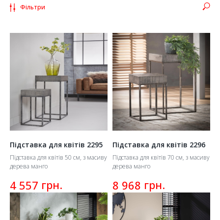
Створіть атмосферу у своїй оселі за допомогою
Фільтри
декоративних виробів від європейської компанії
ROM.
Підставка для квітів 2295
Підставка для квітів 2296
Підставка для квітів 50 см, з масиву
Підставка для квітів 70 см, з масиву
дерева манго
дерева манго
грн.
грн.
4 557
8 968