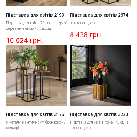
Підставка для квітів 2199
Підставка для квітів 2674
Підставка для квітів 70 см, з твердої
з тикового дерева
деревини листяних порід
грн.
8 438
грн.
10 024
Підставка для квітів 3176
Підставка для квітів 3220
з металу в античному бронзовому
Підставка для квітів "bole" 45 см, з
кольорі
тікового дерева