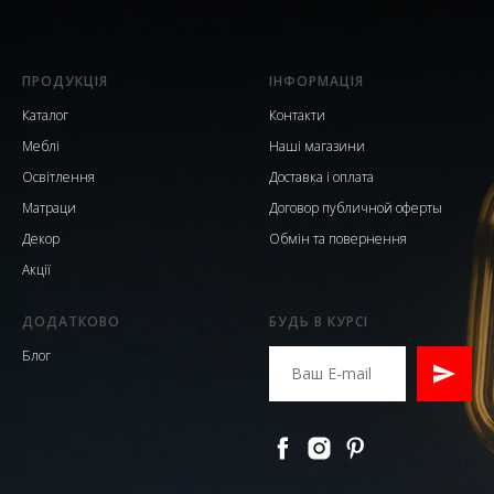
ПРОДУКЦІЯ
ІНФОРМАЦІЯ
Каталог
Контакти
Меблі
Наші магазини
Освітлення
Доставка і оплата
Матраци
Договор публичной оферты
Декор
Обмін та повернення
Акції
ДОДАТКОВО
БУДЬ В КУРСІ
Блог