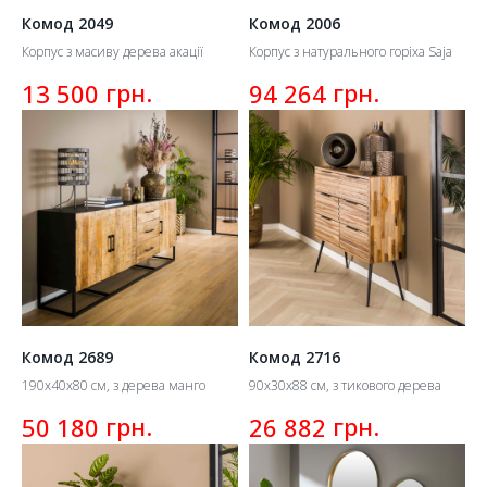
Комод 2049
Комод 2006
Корпус з масиву дерева акації
Корпус з натурального горіха Saja
грн.
грн.
13 500
94 264
Комод 2689
Комод 2716
190х40х80 см, з дерева манго
90х30х88 см, з тикового дерева
грн.
грн.
50 180
26 882