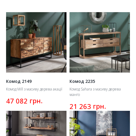
будинку. Для спальні, ванної кімнати, вітальні,
дитячої, передпокою. Закриті та відкриті.
Натуральні, гармонійні вироби де кожна деталь на
своєму місці.
Комод 2149
Комод 2235
Комод Mill з масиву дерева акації
Комод Sahara з масиву дерева
манго
грн.
47 082
грн.
21 263