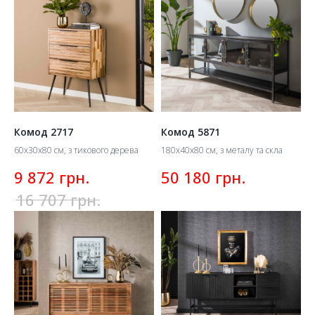
Комод 2717
Комод 5871
60х30х80 см, з тикового дерева
180х40х80 см, з металу та скла
грн.
грн.
9 872
50 180
грн.
16 707