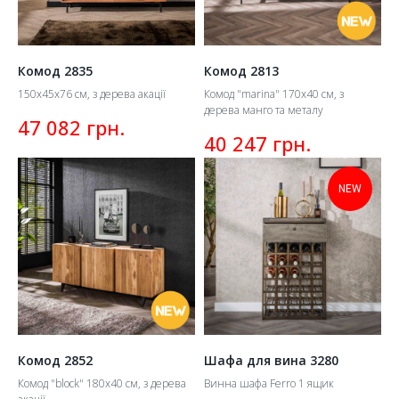
Комод 2835
Комод 2813
150х45х76 см, з дерева акації
Комод "marina" 170х40 см, з
дерева манго та металу
грн.
47 082
грн.
40 247
NEW
Комод 2852
Шафа для вина 3280
Комод "block" 180х40 см, з дерева
Винна шафа Ferro 1 ящик