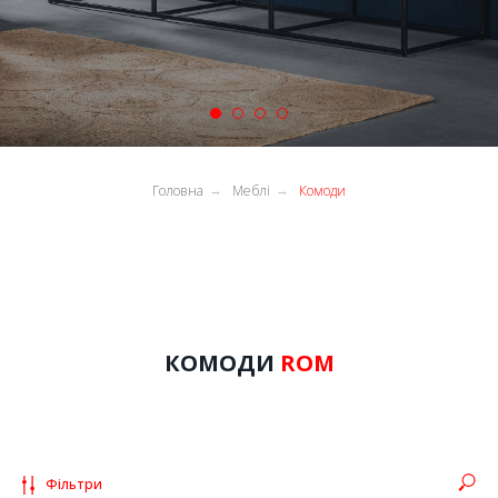
Головна
Меблі
Комоди
→
→
ROM
КОМОДИ
ROM
КОМОДИ
Колекція унікальних комодів для всіх помешкань
Фільтри