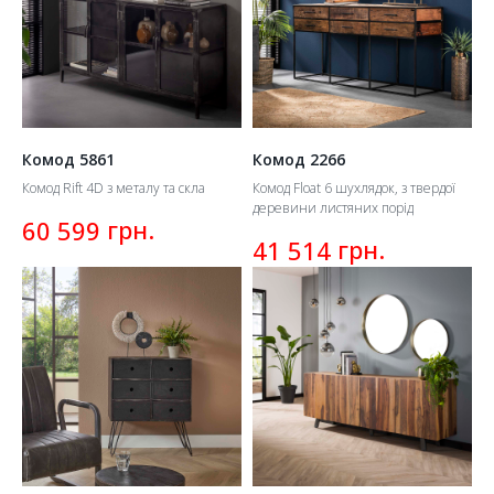
Комод 5861
Комод 2266
Комод Rift 4D з металу та скла
Комод Float 6 шухлядок, з твердої
деревини листяних порід
грн.
60 599
грн.
41 514