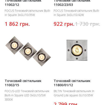
Точковий світильник
Точковий світильник
11002/12
11002/23/03
FOCUS Точковий світильник Built-
FOCUS Точковий світильник Built-
in Square 3xGU10/35W
in Square 3xGU10/42W
грн.
грн.
грн.
1 862
922
1 730
Точковий світильник
Точковий світильник
11002/15
11800/01/12
FOCUS-LED Точковий світильник
BILTIN Точковий світильник In
Built-in Square LED 3xGU10/5W
Ground Lite square GU10/35W
3000K
грн.
2 799