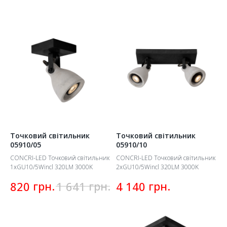
частинку магії. Широкий асортимент
висококласної продукції від найкращих виробників
Європи.
Точковий світильник
Точковий світильник
05910/05
05910/10
CONCRI-LED Точковий світильник
CONCRI-LED Точковий світильник
1xGU10/5Wincl 320LM 3000K
2xGU10/5Wincl 320LM 3000K
грн.
грн.
грн.
820
1 641
4 140